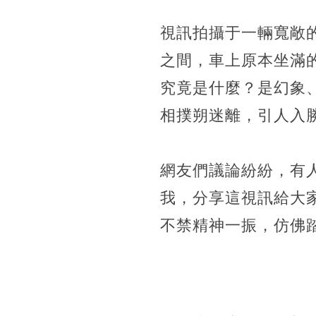
視訊拍攝于一輛寬敞的
之間，車上原本坐滿
究竟是什麼？是幻象
相撲朔迷離，引人入
網友們議論紛紛，有
我，分享這視訊給大
不禁精神一振，仿佛