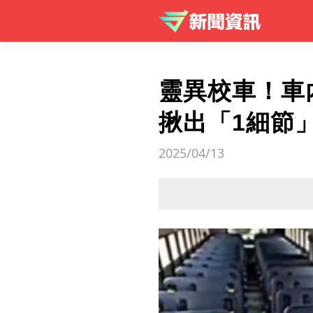
靈異校車！車
揪出「1細節
2025/04/13