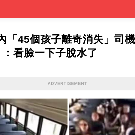
內「45個孩子離奇消失」司
」：看臉一下子脫水了
ADVERTISEMENT