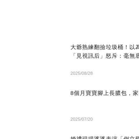
大爺熟練翻撿垃圾桶！以
「見視訊后」怒斥：毫無
2025/08/28
8個月寶寶腳上長膿包，家
2025/07/20
婚禮現場婆婆表演「倒立