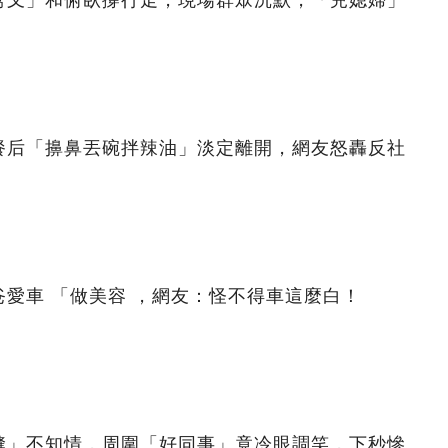
餐后「擤鼻丟碗拌辣油」淡定離開，網友怒轟反社
愛車 「做美容 ，網友：怪不得車這麼白！
縫」不知情，周圍「好同事」竟冷眼調笑，下秒慘