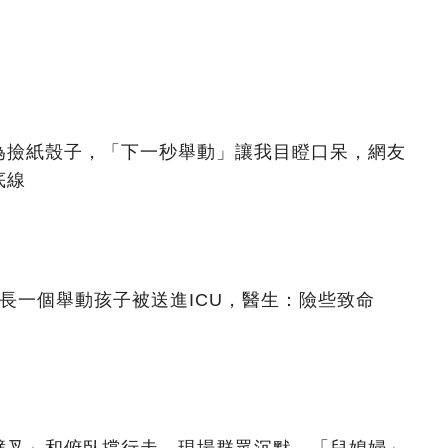
為撿紙殼子，「下一秒舉動」讓我目瞪口呆，網友
底線
長一個舉動孩子被送進ICU，醫生：險些致命
劈叉」和俯臥撐行走，現場群眾沉默，「兒媳婦」