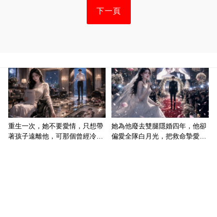
下一頁
重生一次，她不要愛情，只想帶
她為他廢去雙腿隱婚四年，他卻
著孩子遠離他，可那個曾經冷漠
偏愛全隊白月光，把救命摯愛當
的男人，一次次將她逼入懷中...
成畢生負擔