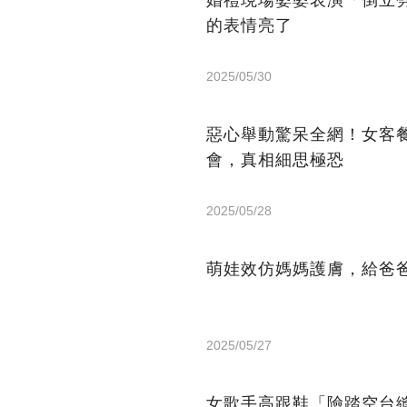
的表情亮了
2025/05/30
惡心舉動驚呆全網！女客
會，真相細思極恐
2025/05/28
萌娃效仿媽媽護膚，給爸爸
2025/05/27
女歌手高跟鞋「險踏空台