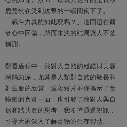
鹿竟然在受到攻擊的一瞬間倒下了。
「戰斗力真的如此弱嗎？」這問題在觀
者心中回蕩，懸而未決的結局讓人不禁
揣測。
觀看過程中，我對大自然的殘酷與美麗
感觸頗深，尤其是人類對自然的敬畏和
對生命的欣賞。這段短片不僅揭示了食
物鏈的真實一面，也引發了我對人與自
然和諧共處的思考。我希望通過視訊，
引導大家深入了解動物的生存智慧。