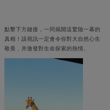
點擊下方鏈接，一同揭開這驚險一幕的
真相！該視訊一定會令你對大自然心生
敬畏，并激發對生命探索的熱情。