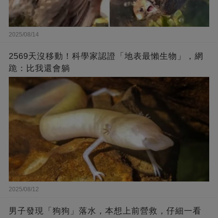
2025/08/14
2569天沒移動！科學家認證「地表最懶生物」，網
跪：比我還會躺
2025/08/12
男子發現「狗狗」落水，本想上前營救，仔細一看