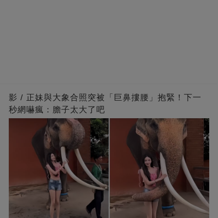
影 / 正妹與大象合照突被「巨鼻摟腰」抱緊！下一
秒網嚇瘋：膽子太大了吧