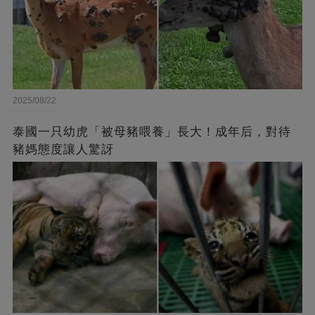
2025/08/22
泰國一只幼虎「被母豬喂養」長大！成年后，對待
豬媽態度讓人驚訝