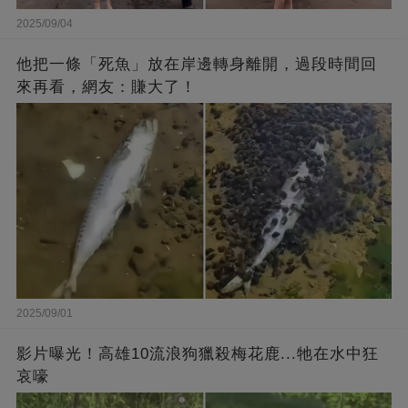
2025/09/04
他把一條「死魚」放在岸邊轉身離開，過段時間回
來再看，網友：賺大了！
2025/09/01
影片曝光！高雄10流浪狗獵殺梅花鹿...牠在水中狂
哀嚎