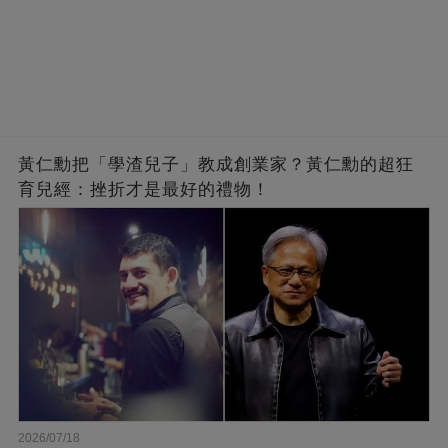
黃仁勳把「學渣兒子」教成創業家？黃仁勳的超狂
育兒經：挫折才是最好的禮物！
2026/07/18