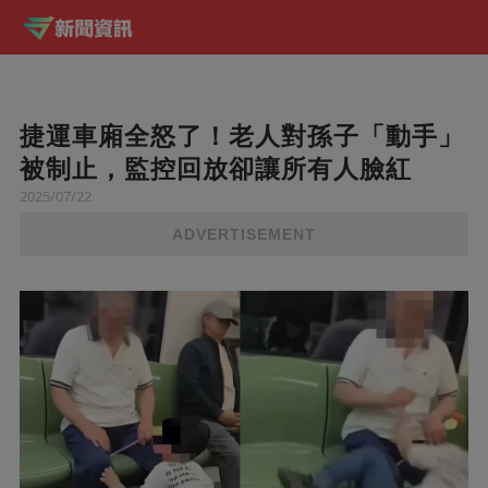
捷運車廂全怒了！老人對孫子「動手」
被制止，監控回放卻讓所有人臉紅
2025/07/22
ADVERTISEMENT