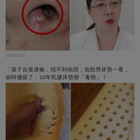
2025/07/20
「孩子反復過敏」找不到病因，他怒劈床墊一看，
頓時傻眼了：10年乳膠床墊變「毒墊」！