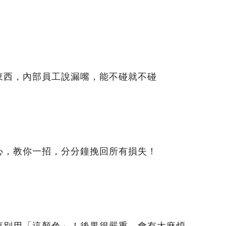
東西，內部員工說漏嘴，能不碰就不碰
心，教你一招，分分鐘挽回所有損失！
萬別用「這顏色」！後果很嚴重，會有大麻煩