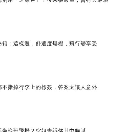
秘籍：這樣選，舒適度爆棚，飛行變享受
都不撕掉行李上的標簽，答案太讓人意外
不坐晚班飛機？空姐告訴你其中貓膩