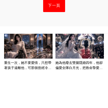
下一頁
重生一次，她不要愛情，只想帶
她為他廢去雙腿隱婚四年，他卻
著孩子遠離他，可那個曾經冷漠
偏愛全隊白月光，把救命摯愛當
的男人，一次次將她逼入懷中...
成畢生負擔