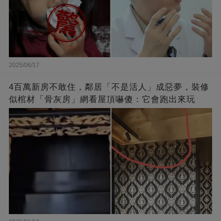
2025/06/17
4百萬新房不敢住，鄰居「不是活人」成惡夢，裝修
似棺材「骨灰房」網看屋頂嚇傻：它會跑出來玩