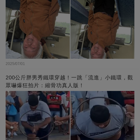
2025/07/01
200公斤胖男秀鐵環穿越！一跳「流進」小鐵環，觀
眾嚇爆狂拍片：縮骨功真人版！