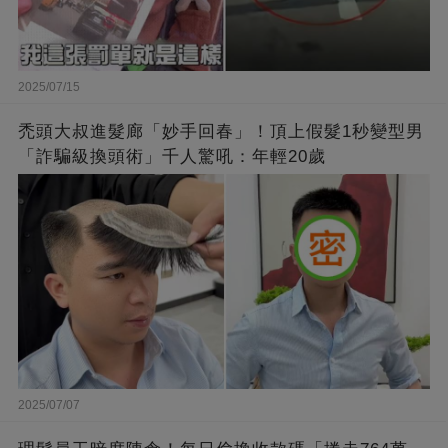
2025/07/15
禿頭大叔進髮廊「妙手回春」！頂上假髮1秒變型男
「詐騙級換頭術」千人驚吼：年輕20歲
2025/07/07