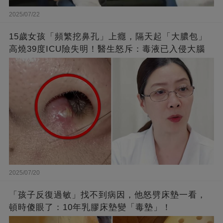
2025/07/22
15歲女孩「頻繁挖鼻孔」上癮，隔天起「大膿包」
高燒39度ICU險失明！醫生怒斥：毒液已入侵大腦
2025/07/20
「孩子反復過敏」找不到病因，他怒劈床墊一看，
頓時傻眼了：10年乳膠床墊變「毒墊」！