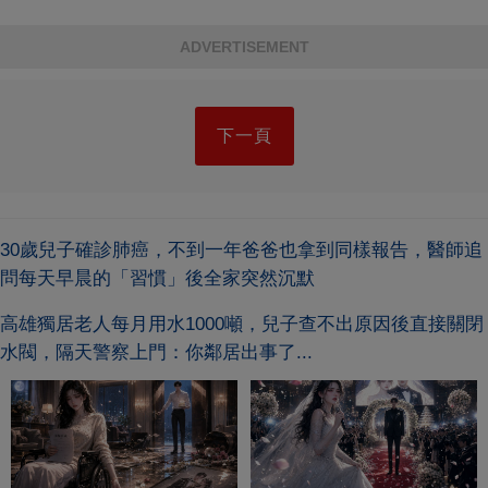
ADVERTISEMENT
下一頁
30歲兒子確診肺癌，不到一年爸爸也拿到同樣報告，醫師追
問每天早晨的「習慣」後全家突然沉默
高雄獨居老人每月用水1000噸，兒子查不出原因後直接關閉
水閥，隔天警察上門：你鄰居出事了...