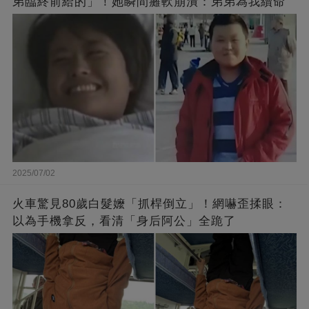
弟臨終前給的」！她瞬間癱軟崩潰：弟弟為我續命
2025/07/02
火車驚見80歲白髮嬤「抓桿倒立」！網嚇歪揉眼：
以為手機拿反，看清「身后阿公」全跪了