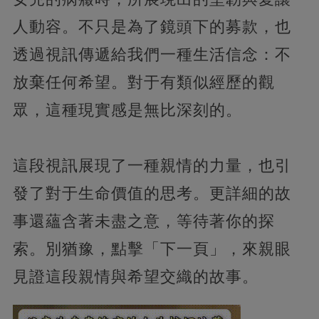
人動容。不只是為了鏡頭下的募款，也
透過視訊傳遞給我們一種生活信念：不
放棄任何希望。對于有類似經歷的觀
眾，這種現實感是無比深刻的。
這段視訊展現了一種親情的力量，也引
發了對于生命價值的思考。更詳細的故
事還蘊含著未盡之意，等待著你的探
索。別猶豫，點擊「下一頁」，來親眼
見證這段親情與希望交織的故事。