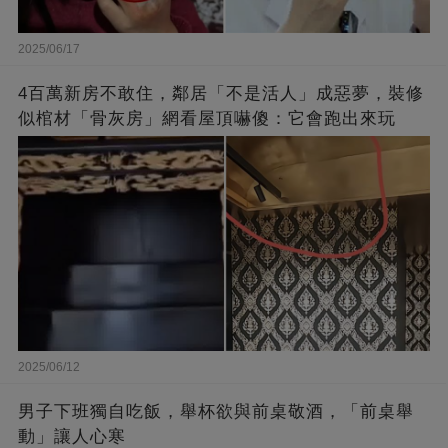
2025/06/17
4百萬新房不敢住，鄰居「不是活人」成惡夢，裝修
似棺材「骨灰房」網看屋頂嚇傻：它會跑出來玩
2025/06/12
男子下班獨自吃飯，舉杯欲與前桌敬酒，「前桌舉
動」讓人心寒