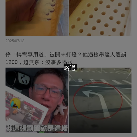
2025/07/18
停「轉彎專用道」被開未打燈？他遇檢舉達人遭罰
1200，超無奈：沒事多喝水
略過