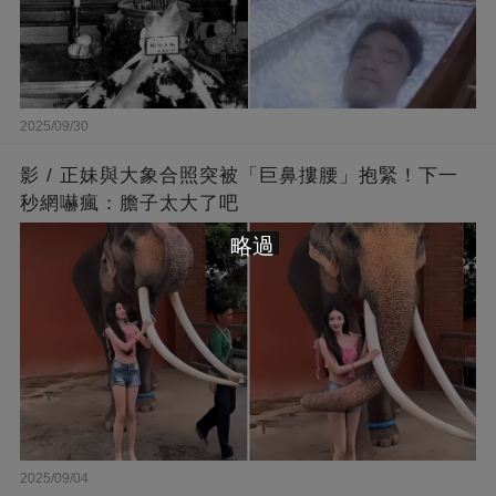
2025/09/30
影 / 正妹與大象合照突被「巨鼻摟腰」抱緊！下一
秒網嚇瘋：膽子太大了吧
略過
2025/09/04