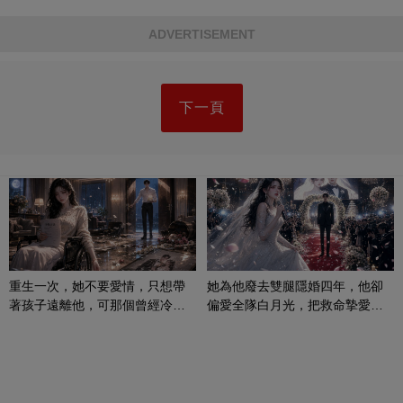
ADVERTISEMENT
下一頁
重生一次，她不要愛情，只想帶
她為他廢去雙腿隱婚四年，他卻
著孩子遠離他，可那個曾經冷漠
偏愛全隊白月光，把救命摯愛當
的男人，一次次將她逼入懷中...
成畢生負擔