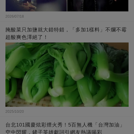
2026/07/18
腌酸菜只加鹽就大錯特錯，「多加1樣料」不爛不霉
超酸爽色澤絕了！
2025/10/20
台北101國慶炫彩煙火秀！5百無人機「台灣加油」
空中閃耀，鏟子英雄獻詞引網友熱議喝彩