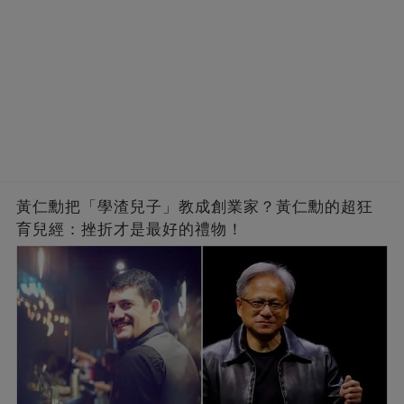
黃仁勳把「學渣兒子」教成創業家？黃仁勳的超狂
育兒經：挫折才是最好的禮物！