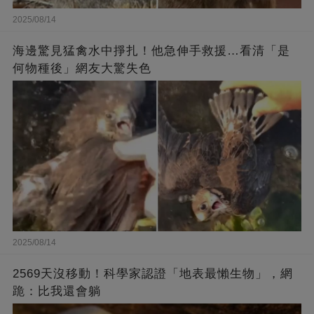
2025/08/14
海邊驚見猛禽水中掙扎！他急伸手救援…看清「是
何物種後」網友大驚失色
2025/08/14
2569天沒移動！科學家認證「地表最懶生物」，網
跪：比我還會躺