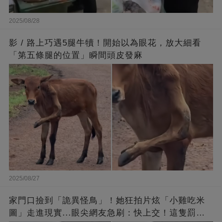
2025/08/28
影 / 路上巧遇5腿牛犢！開始以為眼花，放大細看
「第五條腿的位置」瞬間頭皮發麻
2025/08/27
家門口撿到「詭異怪鳥」！她狂拍片炫「小雞吃米
圖」走進現實...眼尖網友急刷：快上交！這隻罰很