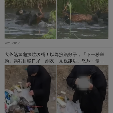
2025/08/30
大爺熟練翻撿垃圾桶！以為撿紙殼子，「下一秒舉
動」讓我目瞪口呆，網友「見視訊后」怒斥：毫無
底線