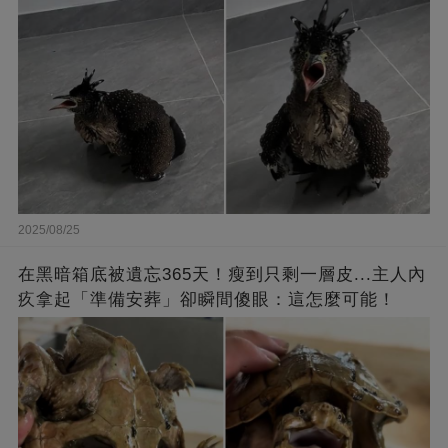
重
2025/08/25
在黑暗箱底被遺忘365天！瘦到只剩一層皮...主人內
疚拿起「準備安葬」卻瞬間傻眼：這怎麼可能！