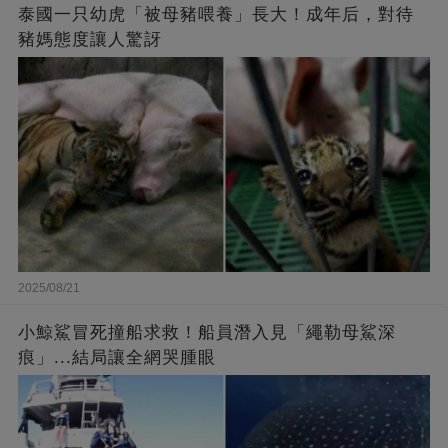
泰國一只幼虎「被母豬喂養」長大！成年后，對待
豬媽態度讓人驚訝
2025/08/21
小鯨鯊冒死撞船求救！船員潛入見「繩勒母鯊深
痕」...結局讓全網哭腫眼