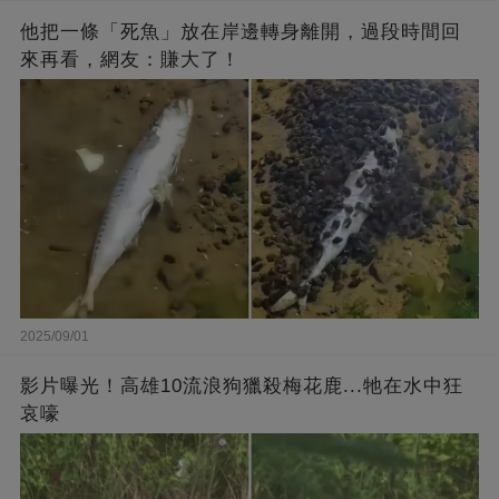
他把一條「死魚」放在岸邊轉身離開，過段時間回
來再看，網友：賺大了！
2025/09/01
影片曝光！高雄10流浪狗獵殺梅花鹿...牠在水中狂
哀嚎