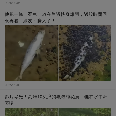
2025/09/04
他把一條「死魚」放在岸邊轉身離開，過段時間回
來再看，網友：賺大了！
2025/09/01
影片曝光！高雄10流浪狗獵殺梅花鹿...牠在水中狂
哀嚎