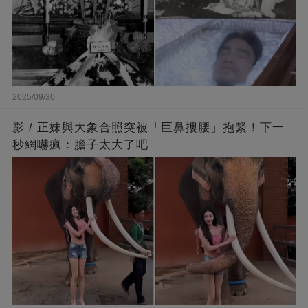
2025/09/30
影 / 正妹與大象合照突被「巨鼻摟腰」抱緊！下一
秒網嚇瘋：膽子太大了吧