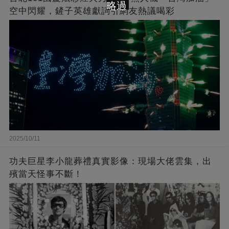
略過
空中閃耀，鏟子英雄獻詞引網友熱議喝彩
2025/10/11
功夫巨星李小龍葬禮真實影像：現場大佬雲集，出
殯當天怪事不斷！