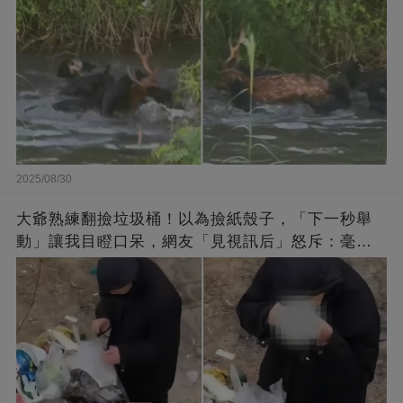
2025/08/30
大爺熟練翻撿垃圾桶！以為撿紙殼子，「下一秒舉
動」讓我目瞪口呆，網友「見視訊后」怒斥：毫無
底線