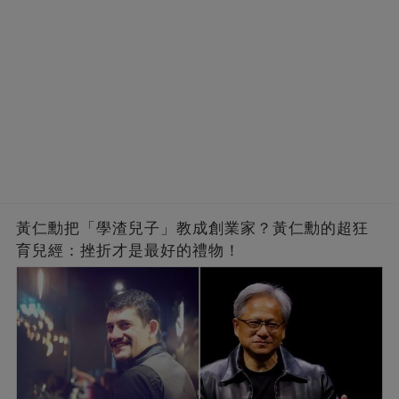
黃仁勳把「學渣兒子」教成創業家？黃仁勳的超狂
育兒經：挫折才是最好的禮物！