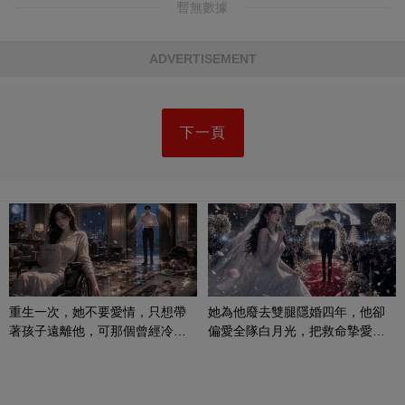
暫無數據
ADVERTISEMENT
下一頁
重生一次，她不要愛情，只想帶
她為他廢去雙腿隱婚四年，他卻
著孩子遠離他，可那個曾經冷漠
偏愛全隊白月光，把救命摯愛當
的男人，一次次將她逼入懷中...
成畢生負擔