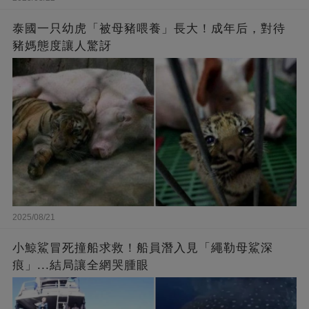
泰國一只幼虎「被母豬喂養」長大！成年后，對待
豬媽態度讓人驚訝
2025/08/21
小鯨鯊冒死撞船求救！船員潛入見「繩勒母鯊深
痕」...結局讓全網哭腫眼