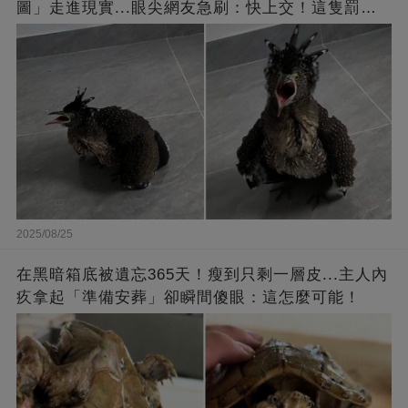
圖」走進現實...眼尖網友急刷：快上交！這隻罰很
重
2025/08/25
在黑暗箱底被遺忘365天！瘦到只剩一層皮...主人內
疚拿起「準備安葬」卻瞬間傻眼：這怎麼可能！