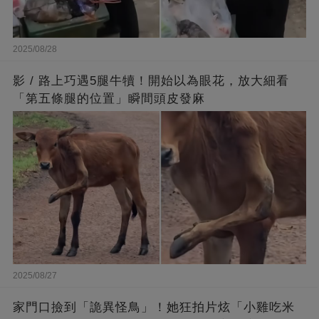
2025/08/28
影 / 路上巧遇5腿牛犢！開始以為眼花，放大細看
「第五條腿的位置」瞬間頭皮發麻
2025/08/27
家門口撿到「詭異怪鳥」！她狂拍片炫「小雞吃米