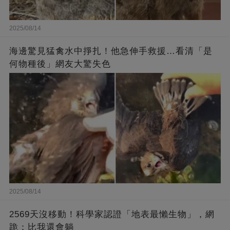
2025/08/14
海邊驚見猛禽水中掙扎！他急伸手救援…看清「是
何物種後」網友大驚失色
2025/08/14
2569天沒移動！科學家認證「地表最懶生物」，網
跪：比我還會躺