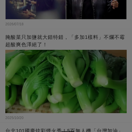
2026/07/18
腌酸菜只加鹽就大錯特錯，「多加1樣料」不爛不霉
超酸爽色澤絕了！
2025/10/20
台北101國慶炫彩煙火秀！5百無人機「台灣加油」