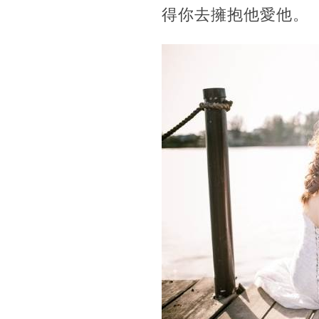
得你去擁抱他愛他。