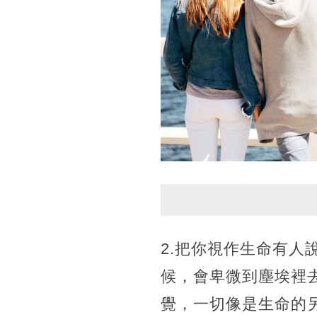
2.把你視作生命有
候，會卑微到塵埃裡
覺，一切像是生命的