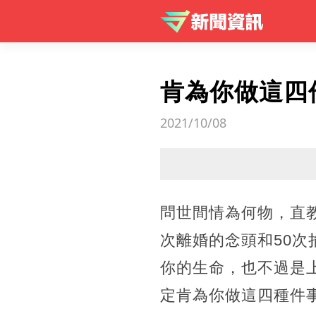
肯為你做這四
2021/10/08
問世間情為何物，直
次離婚的念頭和50次
你的生命，也不過是
定肯為你做這四種件