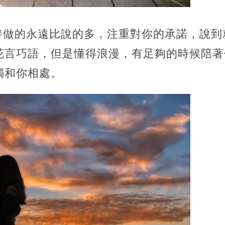
陪伴做的永遠比說的多，注重對你的承諾，說
花言巧語，但是懂得浪漫，有足夠的時候陪著
獨和你相處。