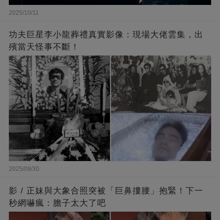
2025/10/11
功夫巨星李小龍葬禮真實影像：現場大佬雲集，出
殯當天怪事不斷！
2025/09/30
影 / 正妹與大象合照突被「巨鼻摟腰」抱緊！下一
秒網嚇瘋：膽子太大了吧