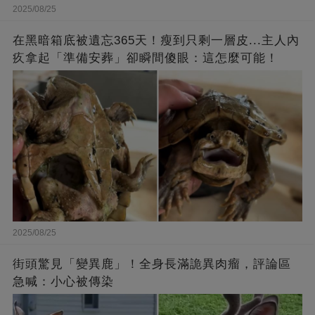
2025/08/25
在黑暗箱底被遺忘365天！瘦到只剩一層皮...主人內
疚拿起「準備安葬」卻瞬間傻眼：這怎麼可能！
2025/08/25
街頭驚見「變異鹿」！全身長滿詭異肉瘤，評論區
急喊：小心被傳染