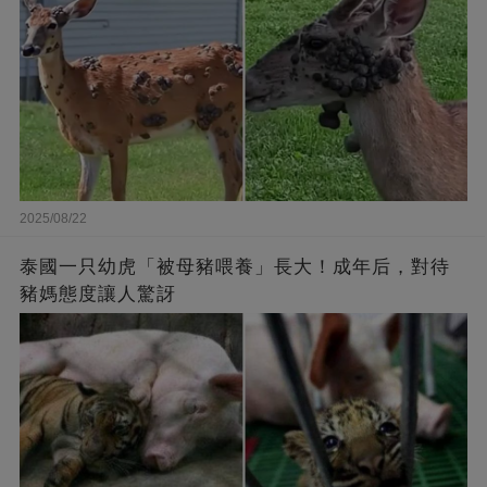
2025/08/22
泰國一只幼虎「被母豬喂養」長大！成年后，對待
豬媽態度讓人驚訝