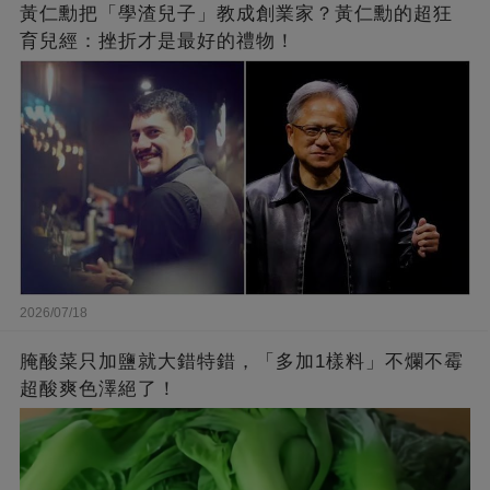
黃仁勳把「學渣兒子」教成創業家？黃仁勳的超狂
育兒經：挫折才是最好的禮物！
2026/07/18
腌酸菜只加鹽就大錯特錯，「多加1樣料」不爛不霉
超酸爽色澤絕了！