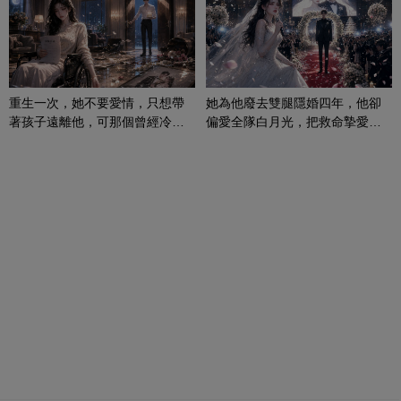
重生一次，她不要愛情，只想帶
她為他廢去雙腿隱婚四年，他卻
著孩子遠離他，可那個曾經冷漠
偏愛全隊白月光，把救命摯愛當
的男人，一次次將她逼入懷中...
成畢生負擔