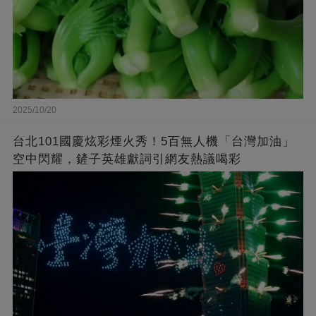
2025/10/20
台北101國慶炫彩煙火秀！5百無人機「台灣加油」
空中閃耀，鏟子英雄獻詞引網友熱議喝彩