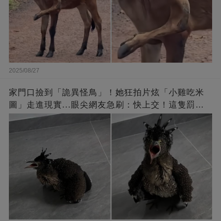
2025/08/27
家門口撿到「詭異怪鳥」！她狂拍片炫「小雞吃米
圖」走進現實...眼尖網友急刷：快上交！這隻罰很
重