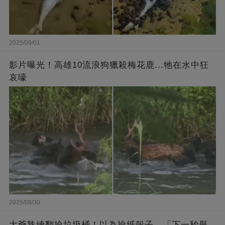
2025/09/01
影片曝光！高雄10流浪狗獵殺梅花鹿...牠在水中狂
哀嚎
2025/08/30
大爺熟練翻撿垃圾桶！以為撿紙殼子，「下一秒舉