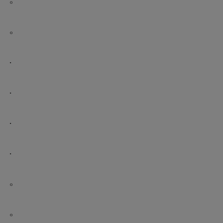
。
.
.
.
.
。
。