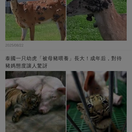
2025/08/22
泰國一只幼虎「被母豬喂養」長大！成年后，對待
豬媽態度讓人驚訝