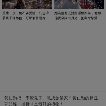
重生一次，她不要愛情，只想帶
她為他廢去雙腿隱婚四年，他卻
著孩子遠離他，可那個曾經冷漠
偏愛全隊白月光，把救命摯愛當
的男人，一次次將她逼入懷中...
成畢生負擔
黃仁勳把「學渣兒子」教成創業家？黃仁勳的超狂
育兒經：挫折才是最好的禮物！