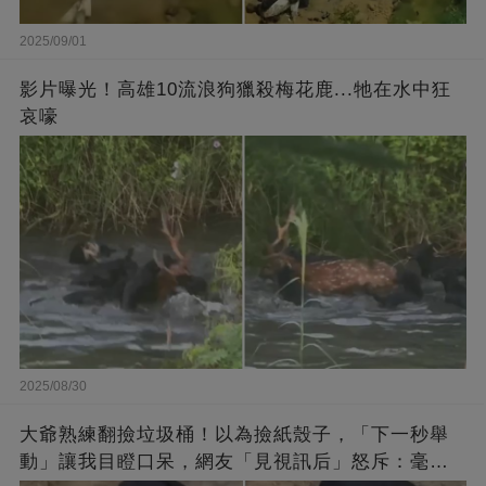
2025/09/01
影片曝光！高雄10流浪狗獵殺梅花鹿...牠在水中狂
哀嚎
2025/08/30
大爺熟練翻撿垃圾桶！以為撿紙殼子，「下一秒舉
動」讓我目瞪口呆，網友「見視訊后」怒斥：毫無