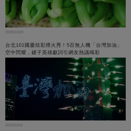
2025/10/20
台北101國慶炫彩煙火秀！5百無人機「台灣加油」
空中閃耀，鏟子英雄獻詞引網友熱議喝彩
2025/10/11