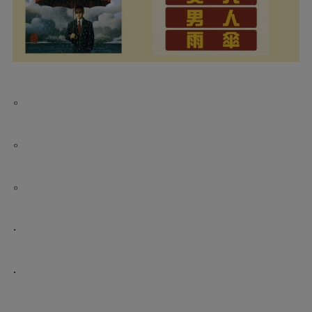
。
。
。
.
.
。