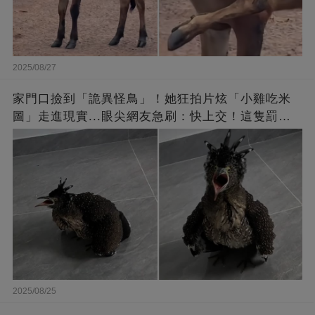
2025/08/27
家門口撿到「詭異怪鳥」！她狂拍片炫「小雞吃米
圖」走進現實...眼尖網友急刷：快上交！這隻罰很
重
2025/08/25