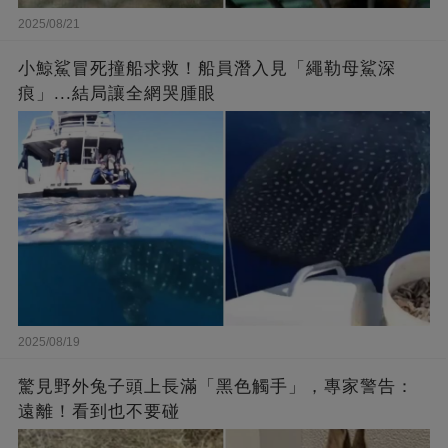
2025/08/21
小鯨鯊冒死撞船求救！船員潛入見「繩勒母鯊深
痕」...結局讓全網哭腫眼
2025/08/19
驚見野外兔子頭上長滿「黑色觸手」，專家警告：
遠離！看到也不要碰