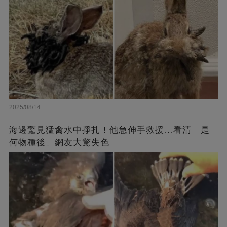
2025/08/14
海邊驚見猛禽水中掙扎！他急伸手救援…看清「是
何物種後」網友大驚失色