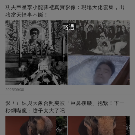
功夫巨星李小龍葬禮真實影像：現場大佬雲集，出
殯當天怪事不斷！
略過
2025/09/30
影 / 正妹與大象合照突被「巨鼻摟腰」抱緊！下一
秒網嚇瘋：膽子太大了吧