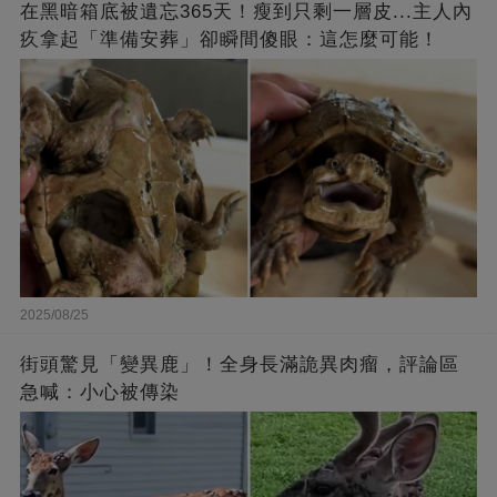
在黑暗箱底被遺忘365天！瘦到只剩一層皮...主人內
疚拿起「準備安葬」卻瞬間傻眼：這怎麼可能！
2025/08/25
街頭驚見「變異鹿」！全身長滿詭異肉瘤，評論區
急喊：小心被傳染