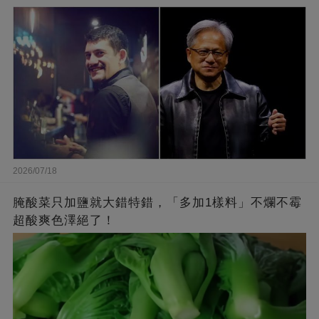
2026/07/18
腌酸菜只加鹽就大錯特錯，「多加1樣料」不爛不霉
超酸爽色澤絕了！