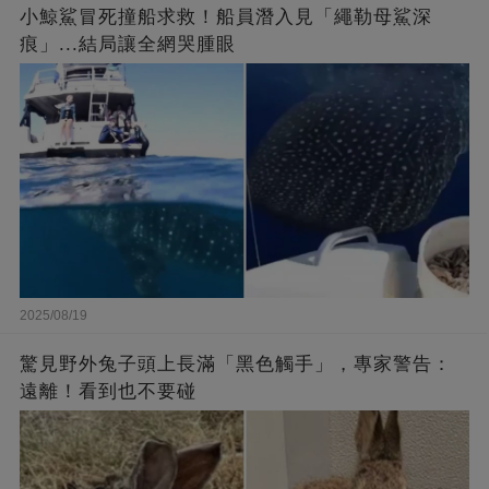
小鯨鯊冒死撞船求救！船員潛入見「繩勒母鯊深
痕」...結局讓全網哭腫眼
2025/08/19
驚見野外兔子頭上長滿「黑色觸手」，專家警告：
遠離！看到也不要碰