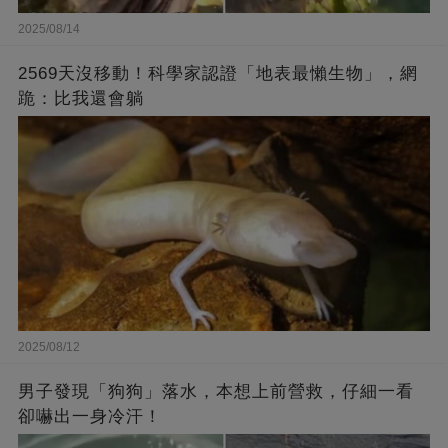
2025/08/14
2569天沒移動！科學家認證「地表最懶生物」，網
跪：比我還會躺
2025/08/12
男子發現「狗狗」落水，本想上前營救，仔細一看
卻嚇出一身冷汗！