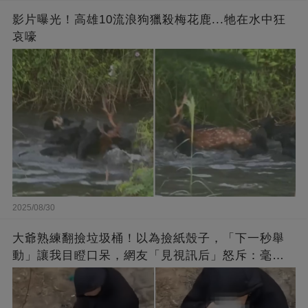
影片曝光！高雄10流浪狗獵殺梅花鹿...牠在水中狂
哀嚎
2025/08/30
大爺熟練翻撿垃圾桶！以為撿紙殼子，「下一秒舉
動」讓我目瞪口呆，網友「見視訊后」怒斥：毫無
底線