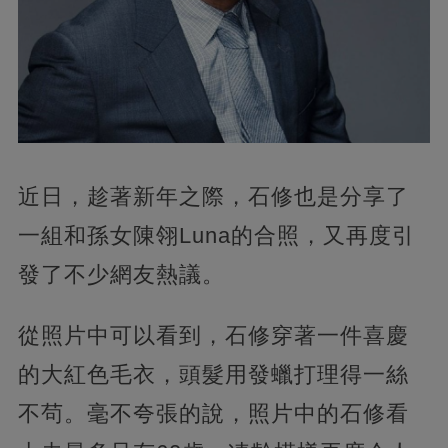
近日，趁著新年之際，石修也是分享了
一組和孫女陳翎Luna的合照，又再度引
發了不少網友熱議。
從照片中可以看到，石修穿著一件喜慶
的大紅色毛衣，頭髮用發蠟打理得一絲
不茍。毫不夸張的說，照片中的石修看