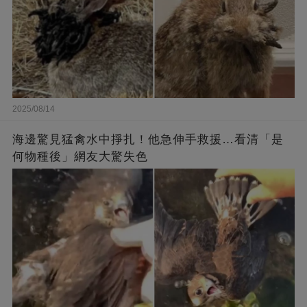
2025/08/14
海邊驚見猛禽水中掙扎！他急伸手救援…看清「是
何物種後」網友大驚失色