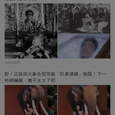
2025/09/30
影 / 正妹與大象合照突被「巨鼻摟腰」抱緊！下一
秒網嚇瘋：膽子太大了吧