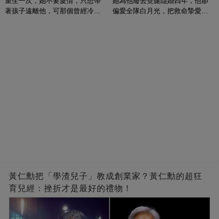
重生一次，她不要愛情，只想帶
她為他廢去雙腿隱婚四年，他卻
著孩子遠離他，可那個曾經冷漠
偏愛全隊白月光，把救命摯愛當
的男人，一次次將她逼入懷中...
成畢生負擔
黃仁勳把「學渣兒子」教成創業家？黃仁勳的超狂
育兒經：挫折才是最好的禮物！