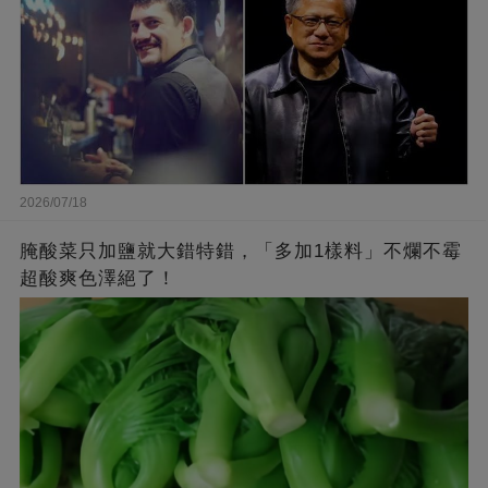
2026/07/18
腌酸菜只加鹽就大錯特錯，「多加1樣料」不爛不霉
超酸爽色澤絕了！