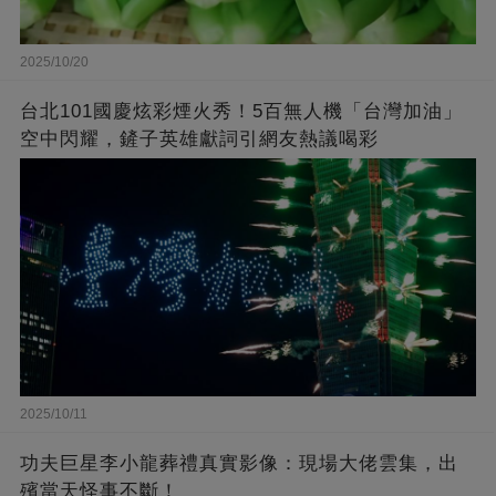
2025/10/20
台北101國慶炫彩煙火秀！5百無人機「台灣加油」
空中閃耀，鏟子英雄獻詞引網友熱議喝彩
2025/10/11
功夫巨星李小龍葬禮真實影像：現場大佬雲集，出
殯當天怪事不斷！