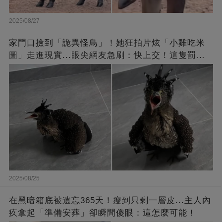
2025/08/27
家門口撿到「詭異怪鳥」！她狂拍片炫「小雞吃米
圖」走進現實...眼尖網友急刷：快上交！這隻罰很
重
2025/08/25
在黑暗箱底被遺忘365天！瘦到只剩一層皮...主人內
疚拿起「準備安葬」卻瞬間傻眼：這怎麼可能！