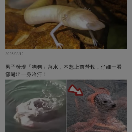
2025/08/12
男子發現「狗狗」落水，本想上前營救，仔細一看
卻嚇出一身冷汗！