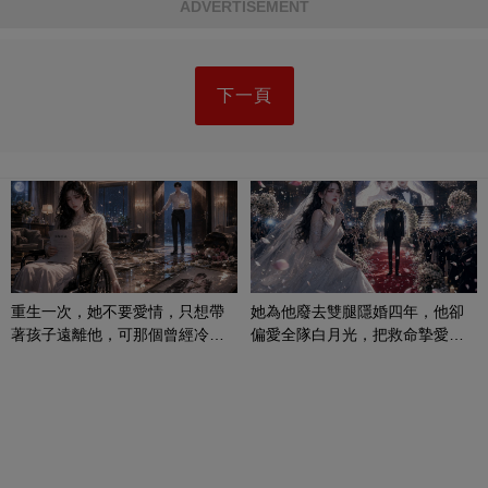
ADVERTISEMENT
下一頁
重生一次，她不要愛情，只想帶
她為他廢去雙腿隱婚四年，他卻
著孩子遠離他，可那個曾經冷漠
偏愛全隊白月光，把救命摯愛當
的男人，一次次將她逼入懷中...
成畢生負擔