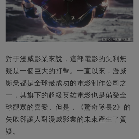
對于漫威影業來說，這部電影的失利無
疑是一個巨大的打擊。一直以來，漫威
影業都是全球最成功的電影制作公司之
一，其旗下的超級英雄電影也是備受全
球觀眾的喜愛。但是，《驚奇隊長2》的
失敗卻讓人對漫威影業的未來產生了質
疑。