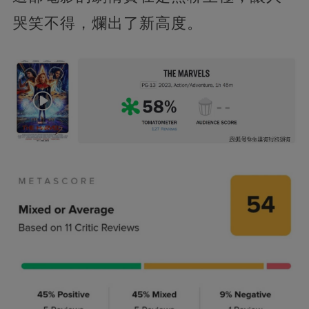
哭笑不得，爛出了新高度。