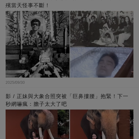
殯當天怪事不斷！
2025/09/30
影 / 正妹與大象合照突被「巨鼻摟腰」抱緊！下一
秒網嚇瘋：膽子太大了吧