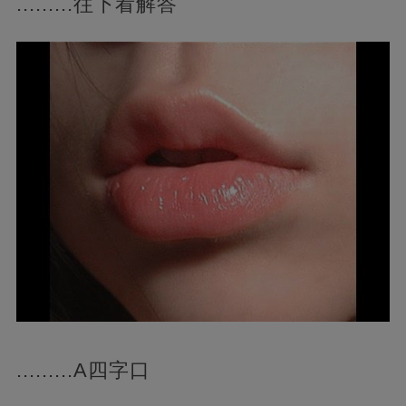
.........往下看解答
.........A四字口