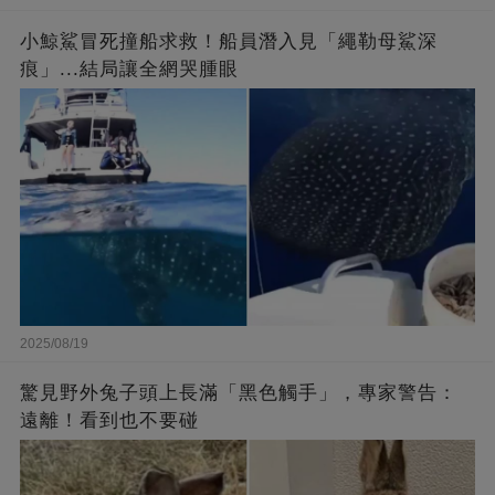
小鯨鯊冒死撞船求救！船員潛入見「繩勒母鯊深
痕」...結局讓全網哭腫眼
2025/08/19
驚見野外兔子頭上長滿「黑色觸手」，專家警告：
遠離！看到也不要碰