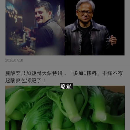
2026/07/18
腌酸菜只加鹽就大錯特錯，「多加1樣料」不爛不霉
超酸爽色澤絕了！
略過