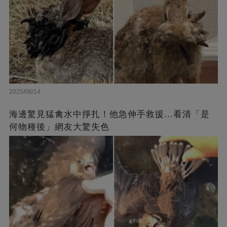
2025/08/14
海邊驚見猛禽水中掙扎！他急伸手救援…看清「是
何物種後」網友大驚失色