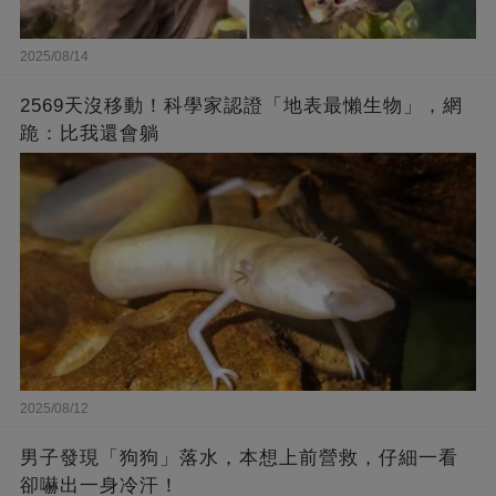
2025/08/14
2569天沒移動！科學家認證「地表最懶生物」，網
跪：比我還會躺
2025/08/12
男子發現「狗狗」落水，本想上前營救，仔細一看
卻嚇出一身冷汗！