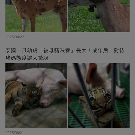
2025/08/22
泰國一只幼虎「被母豬喂養」長大！成年后，對待
豬媽態度讓人驚訝
2025/08/21