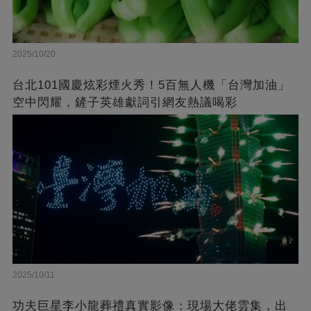
2025/10/20
台北101國慶炫彩煙火秀！5百無人機「台灣加油」
空中閃耀，鏟子英雄獻詞引網友熱議喝彩
2025/10/11
功夫巨星李小龍葬禮真實影像：現場大佬雲集，出