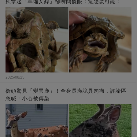
疚拿起「準備安葬」卻瞬間傻眼：這怎麼可能！
2025/08/25
街頭驚見「變異鹿」！全身長滿詭異肉瘤，評論區
急喊：小心被傳染