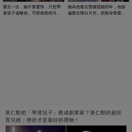
重生一次，她不要愛情，只想帶
她為他廢去雙腿隱婚四年，他卻
著孩子遠離他，可那個曾經冷漠
偏愛全隊白月光，把救命摯愛當
的男人，一次次將她逼入懷中...
成畢生負擔
黃仁勳把「學渣兒子」教成創業家？黃仁勳的超狂
育兒經：挫折才是最好的禮物！