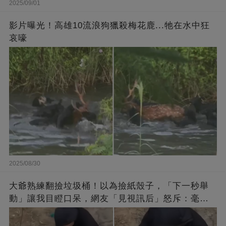
2025/09/01
影片曝光！高雄10流浪狗獵殺梅花鹿...牠在水中狂
哀嚎
2025/08/30
大爺熟練翻撿垃圾桶！以為撿紙殼子，「下一秒舉
動」讓我目瞪口呆，網友「見視訊后」怒斥：毫無
底線