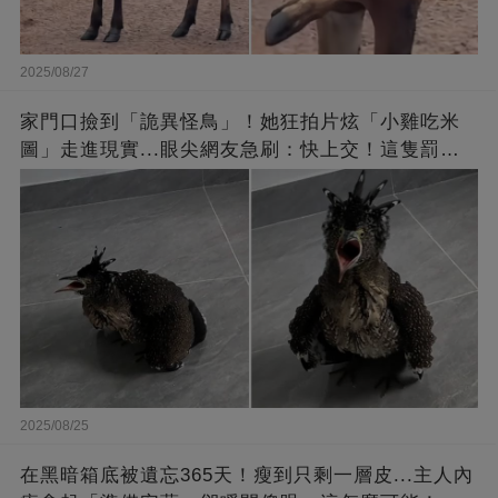
2025/08/27
家門口撿到「詭異怪鳥」！她狂拍片炫「小雞吃米
圖」走進現實...眼尖網友急刷：快上交！這隻罰很
重
2025/08/25
在黑暗箱底被遺忘365天！瘦到只剩一層皮...主人內