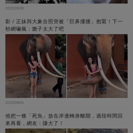
2025/09/30
影 / 正妹與大象合照突被「巨鼻摟腰」抱緊！下一
秒網嚇瘋：膽子太大了吧
2025/09/04
他把一條「死魚」放在岸邊轉身離開，過段時間回
來再看，網友：賺大了！