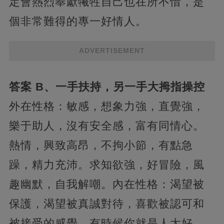
定會熱烈奉獻犧牲自己也在所不惜，是
個非常難得的專一好情人。
ADVERTISEMENT
答案 B、一手扶持，另一手大拇指操控
外在性格：敏感，想象力強，直覺強，
樂于助人，沒有安全感，富有同情心。
熱情，興致高昂，不拘小節，有點急
躁，精力充沛。求知欲強，好冒險，風
趣幽默，自我解嘲。內在性格：渴望被
保護，渴望被真誠對待，喜歡被認可和
被接受的感覺。有時候你就是人太好，