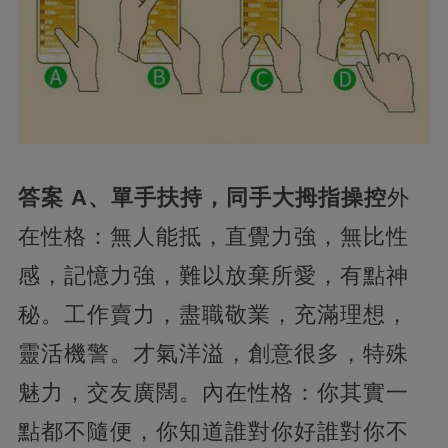
答案 A、單手扶持，同手大拇指操控
外
在性格：無人能抵，直覺力強，無比性
感，記憶力強，難以放棄所愛，有點神
秘。工作賣力，盡職敬業，充滿理想，
靈活機警。才氣洋溢，創意很多，特殊
魅力，交友廣闊。內在性格：你其實一
點都不隨便，你知道誰對你好誰對你不