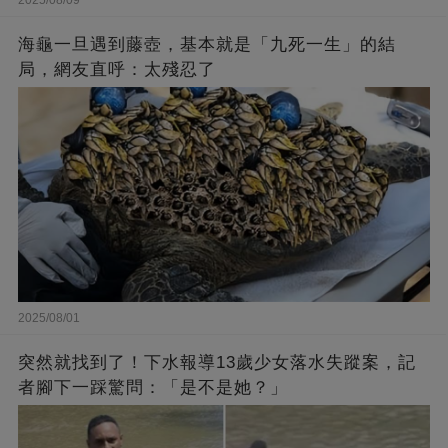
2025/08/09
海龜一旦遇到藤壺，基本就是「九死一生」的結
局，網友直呼：太殘忍了
2025/08/01
突然就找到了！下水報導13歲少女落水失蹤案，記
者腳下一踩驚問：「是不是她？」