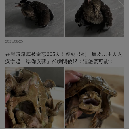
2025/08/25
在黑暗箱底被遺忘365天！瘦到只剩一層皮...主人內
疚拿起「準備安葬」卻瞬間傻眼：這怎麼可能！