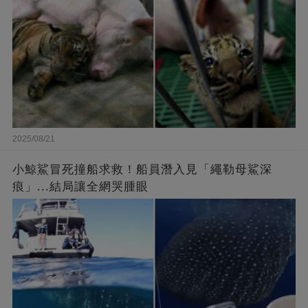
2025/08/21
小鯨鯊冒死撞船求救！船員潛入見「繩勒母鯊深
痕」...結局讓全網哭腫眼