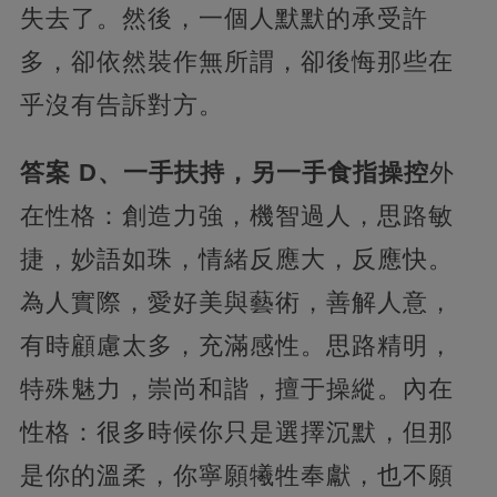
失去了。然後，一個人默默的承受許
多，卻依然裝作無所謂，卻後悔那些在
乎沒有告訴對方。
答案 D、一手扶持，另一手食指操控
外
在性格：創造力強，機智過人，思路敏
捷，妙語如珠，情緒反應大，反應快。
為人實際，愛好美與藝術，善解人意，
有時顧慮太多，充滿感性。思路精明，
特殊魅力，崇尚和諧，擅于操縱。內在
性格：很多時候你只是選擇沉默，但那
是你的溫柔，你寧願犧牲奉獻，也不願