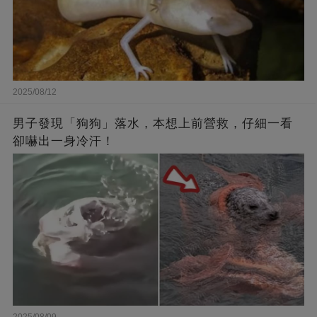
2025/08/12
男子發現「狗狗」落水，本想上前營救，仔細一看
卻嚇出一身冷汗！