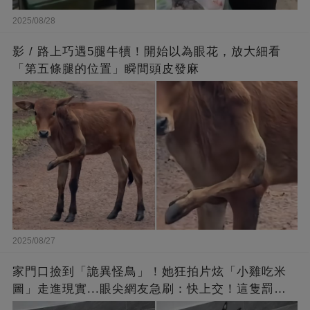
2025/08/28
影 / 路上巧遇5腿牛犢！開始以為眼花，放大細看
「第五條腿的位置」瞬間頭皮發麻
2025/08/27
家門口撿到「詭異怪鳥」！她狂拍片炫「小雞吃米
圖」走進現實...眼尖網友急刷：快上交！這隻罰很
重