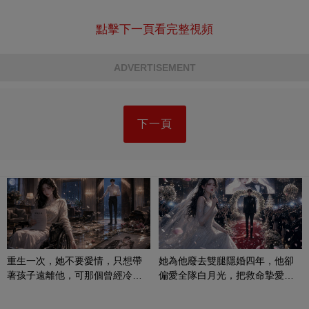
點擊下一頁看完整視頻
ADVERTISEMENT
下一頁
重生一次，她不要愛情，只想帶
她為他廢去雙腿隱婚四年，他卻
著孩子遠離他，可那個曾經冷漠
偏愛全隊白月光，把救命摯愛當
的男人，一次次將她逼入懷中...
成畢生負擔