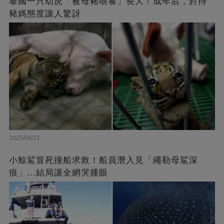
泰國一只幼虎「被母豬喂養」長大！成年后，對待
豬媽態度讓人驚訝
2025/08/21
小鯨鯊冒死撞船求救！船員潛入見「繩勒母鯊深
痕」...結局讓全網哭腫眼