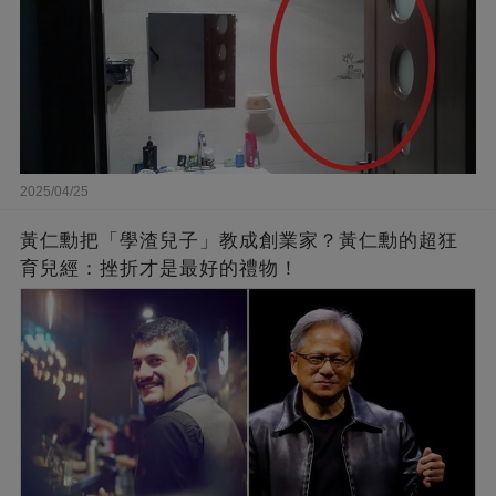
2025/04/25
黃仁勳把「學渣兒子」教成創業家？黃仁勳的超狂
育兒經：挫折才是最好的禮物！