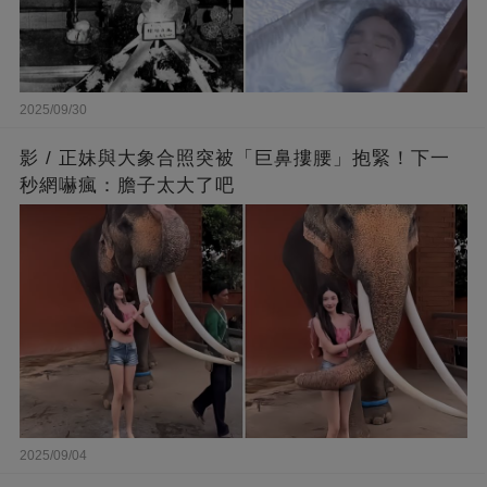
2025/09/30
影 / 正妹與大象合照突被「巨鼻摟腰」抱緊！下一
秒網嚇瘋：膽子太大了吧
2025/09/04