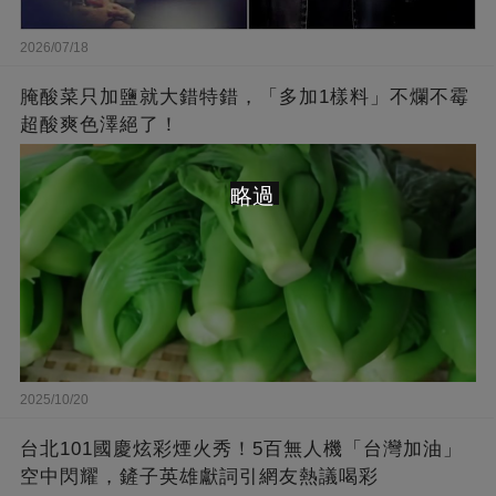
2026/07/18
腌酸菜只加鹽就大錯特錯，「多加1樣料」不爛不霉
超酸爽色澤絕了！
略過
2025/10/20
台北101國慶炫彩煙火秀！5百無人機「台灣加油」
空中閃耀，鏟子英雄獻詞引網友熱議喝彩