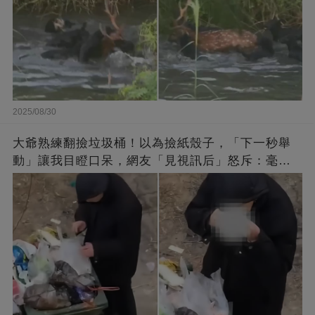
2025/08/30
大爺熟練翻撿垃圾桶！以為撿紙殼子，「下一秒舉
動」讓我目瞪口呆，網友「見視訊后」怒斥：毫無
底線