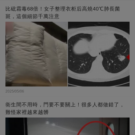
比砒霜毒68倍！女子整理衣柜后高燒40℃肺長菌
斑，這個細節千萬注意
2025/05/06
衛生間不用時，門要不要關上！很多人都做錯了，
難怪家裡越來越髒