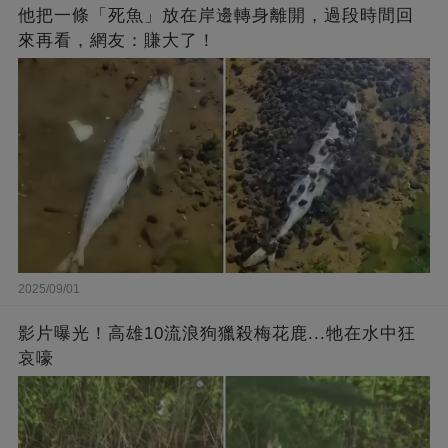
他把一條「死魚」放在岸邊轉身離開，過段時間回
來再看，網友：賺大了！
2025/09/01
影片曝光！高雄10流浪狗獵殺梅花鹿...牠在水中狂
哀嚎