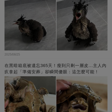
2025/08/25
在黑暗箱底被遺忘365天！瘦到只剩一層皮...主人內
疚拿起「準備安葬」卻瞬間傻眼：這怎麼可能！