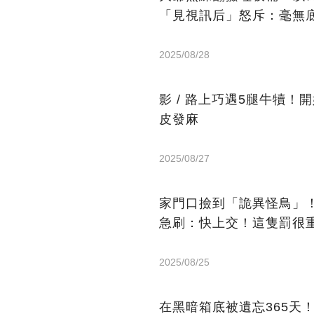
「見視訊后」怒斥：毫無
2025/08/28
影 / 路上巧遇5腿牛犢
皮發麻
2025/08/27
家門口撿到「詭異怪鳥」！
急刷：快上交！這隻罰很
2025/08/25
在黑暗箱底被遺忘365天