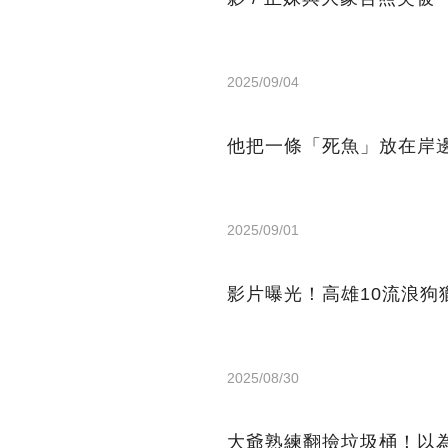
2025/09/04
他把一條「死魚」放在岸
2025/09/01
影片曝光！高雄10流浪狗獵
2025/08/30
大爺熟練翻撿垃圾桶！以