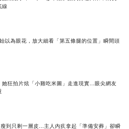
底線
！開始以為眼花，放大細看「第五條腿的位置」瞬間頭
她狂拍片炫「小雞吃米圖」走進現實...眼尖網友
重
！瘦到只剩一層皮...主人內疚拿起「準備安葬」卻瞬