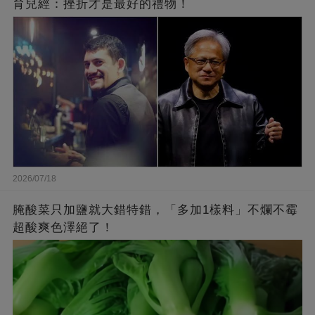
育兒經：挫折才是最好的禮物！
2026/07/18
腌酸菜只加鹽就大錯特錯，「多加1樣料」不爛不霉
超酸爽色澤絕了！