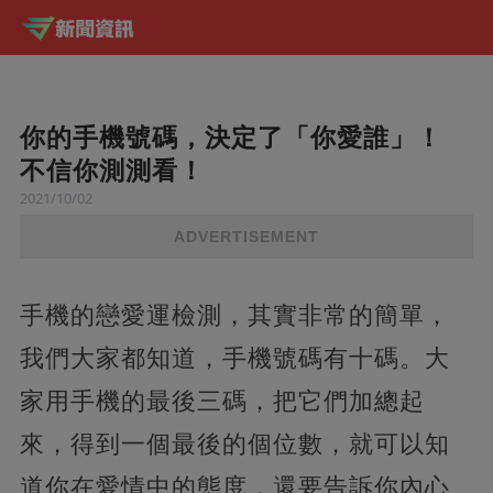
你的手機號碼，決定了「你愛誰」！
不信你測測看！
2021/10/02
ADVERTISEMENT
手機的戀愛運檢測，其實非常的簡單，
我們大家都知道，手機號碼有十碼。大
家用手機的最後三碼，把它們加總起
來，得到一個最後的個位數，就可以知
道你在愛情中的態度，還要告訴你內心