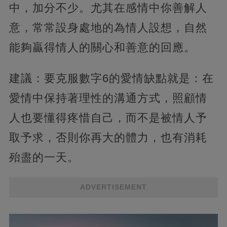
中，加分不少。尤其在感情中你善解人
意，常常設身處地的為情人設想，自然
能夠贏得情人的關心和善意的回應。
建議：要克服數字6的愛情缺點就是：在
愛情中保持著理性的溝通方式，照顧情
人也要懂得疼惜自己，而不是被情人予
取予求，否則你再大的體力，也有消耗
殆盡的一天。
ADVERTISEMENT