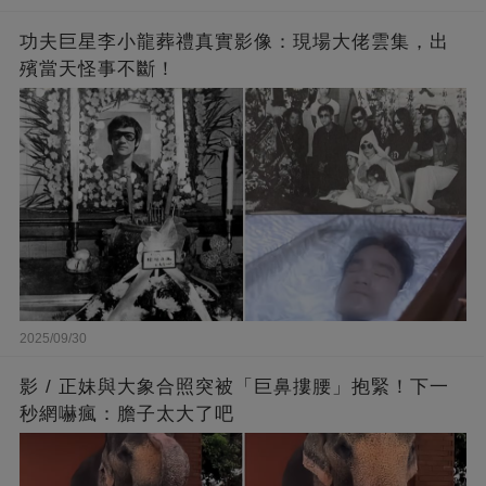
功夫巨星李小龍葬禮真實影像：現場大佬雲集，出
殯當天怪事不斷！
2025/09/30
影 / 正妹與大象合照突被「巨鼻摟腰」抱緊！下一
秒網嚇瘋：膽子太大了吧