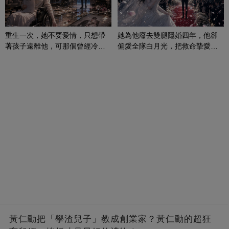
重生一次，她不要愛情，只想帶
她為他廢去雙腿隱婚四年，他卻
著孩子遠離他，可那個曾經冷漠
偏愛全隊白月光，把救命摯愛當
的男人，一次次將她逼入懷中...
成畢生負擔
黃仁勳把「學渣兒子」教成創業家？黃仁勳的超狂