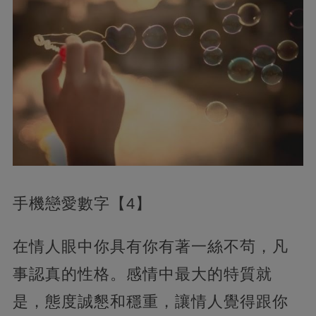
手機戀愛數字【4】
在情人眼中你具有你有著一絲不茍，凡
事認真的性格。感情中最大的特質就
是，態度誠懇和穩重，讓情人覺得跟你