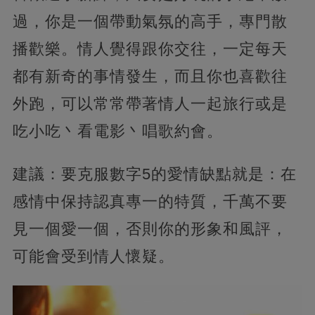
過，你是一個帶動氣氛的高手，專門散
播歡樂。情人覺得跟你交往，一定每天
都有新奇的事情發生，而且你也喜歡往
外跑，可以常常帶著情人一起旅行或是
吃小吃丶看電影丶唱歌約會。
建議：要克服數字5的愛情缺點就是：在
感情中保持認真專一的特質，千萬不要
見一個愛一個，否則你的形象和風評，
可能會受到情人懷疑。