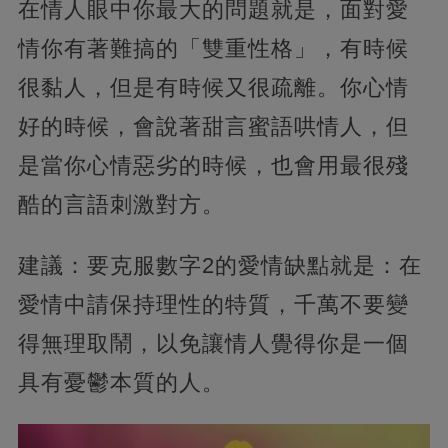
在情人眼中你最大的問題就是，面對愛
情你有著難搞的「雙重性格」，有時候
很黏人，但是有時候又很疏離。你心情
好的時候，會說著甜言蜜語哄情人，但
是當你心情惡劣的時候，也會用最很殘
酷的言語刺激對方。
建議：要克服數字2的愛情缺點就是：在
愛情中請保持理性的特質，千萬不要變
得無理取鬧，以免讓情人覺得你是一個
具有憂鬱本質的人。