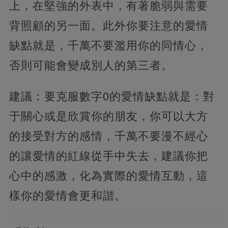
上，在堅強的外表中，有著脆弱與需要
背照顧的另一面。此外你要注意的愛情
缺點就是，千萬不要濫用你的同情心，
否則可能會變成別人的第三者。
建議：要克服數字0的愛情缺點就是：對
于關心或是欣賞你的朋友，你可以大方
的接受對方的感情，千萬不要漫不經心
的讓愛情的紅線從手中失去，建議你把
心中的感激，化為實際的愛情互動，這
樣你的愛情會更和諧。